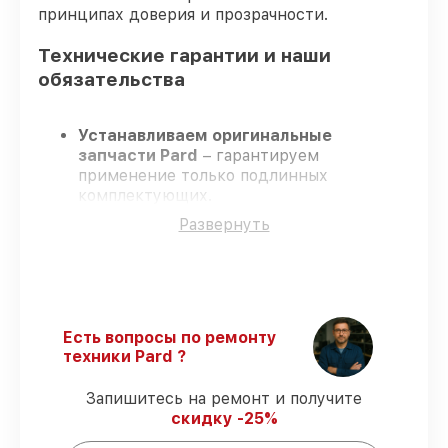
принципах доверия и прозрачности.
Технические гарантии и наши
обязательства
Устанавливаем оригинальные
запчасти Pard
– гарантируем
применение только подлинных
комплектующих.
Опытные инженеры
– проходят
Развернуть
жёсткий контроль знаний и навыков, что
гарантирует качество выполняемых
работ.
Всегда выполняем ремонт вовремя
–
ремонт оптического прицела Pard NV-
008P в оговоренные сроки.
Есть вопросы по ремонту
Поддержка после ремонта
– все
техники Pard ?
ремонтные услуги и комплектующие
защищены сервисной гарантией.
Запишитесь на ремонт и получите
скидку -25%