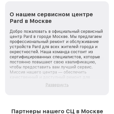
О нашем сервисном центре
Pard в Москве
Добро пожаловать в официальный сервисный
центр Pard в городе Москве. Мы предлагаем
профессиональный ремонт и обслуживание
устройств Pard для всех жителей города и
окрестностей. Наша команда состоит из
сертифицированных специалистов, которые
постоянно повышают свою квалификацию,
чтобы предоставить вам лучший сервис.
Миссия нашего центра — обеспечить
качественный и доступный ремонт для
каждого пользователя продукции Pard, вне
Развернуть
зависимости от сложности поломки. Мы
стремимся к тому, чтобы каждый клиент был
удовлетворен скоростью и качеством
предоставляемых услуг. Наша цель — стать
лучшим сервисным центром Pard в городе
Партнеры нашего СЦ в Москве
Москве, постоянно повышая уровень доверия