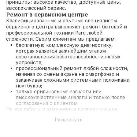
принципы: высокое качество, доступные цены,
высококлассный сервис.
Ремонт в сервисном центре
Квалифицированные и опытные специалисты
сервисного центра выполняют ремонт бытовой и
профессиональной техники Pard любой
сложности. Своим клиентам мы предлагаем:
бесплатную комплексную диагностику,
которая является важнейшим этапом
восстановления работоспособности любых
устройств;
профессиональный ремонт любой сложности,
начиная со смены экрана на смартфонах и
заканчивая сложными системными поломками
ноутбуков;
только оригинальные запчасти или
высококачественные аналоги и только после
согласования с клиентом.
На все работы и замененные комплектующие
предоставляется длительная гарантия. В случае
Развернуть
поломки по условиям гарантии, мы бесплатно
исправим ситуацию.
Наши преимущества