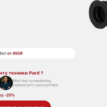
абот
от 450₽
нту техники Pard ?
Мастер-супервизор
сервисного центра Pard
ку -25%