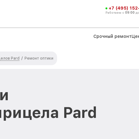
+7 (495) 152
Работаем с
09:00
д
Срочный ремонт
Це
елов Pard
/
Ремонт оптики
и
прицела Pard