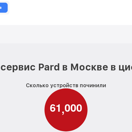
в
сервис Pard в Москве в ц
Сколько устройств починили
6
1
0
0
0
,