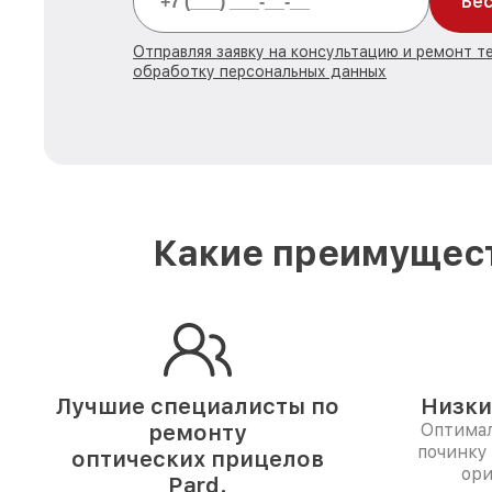
Бес
Отправляя заявку на консультацию и ремонт те
обработку персональных данных
Какие преимущест
Лучшие специалисты по
Низки
ремонту
Оптимал
починку
оптических прицелов
ори
Pard.