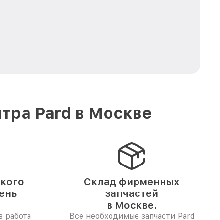
тра Pard в Москве
ского
Склад фирменных
день
запчастей
в Москве.
в работа
Все необходимые запчасти Pard