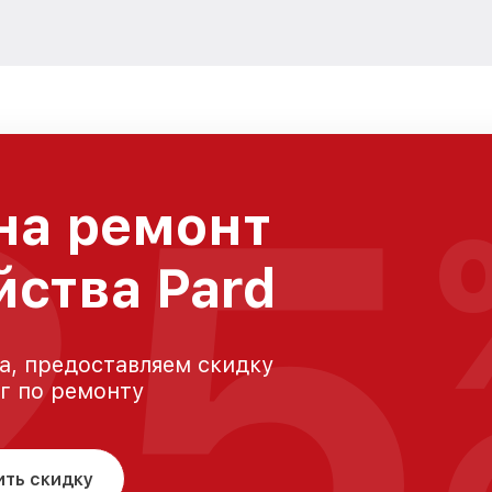
25
на ремонт
йства Pard
а, предоставляем скидку
уг по ремонту
ить скидку