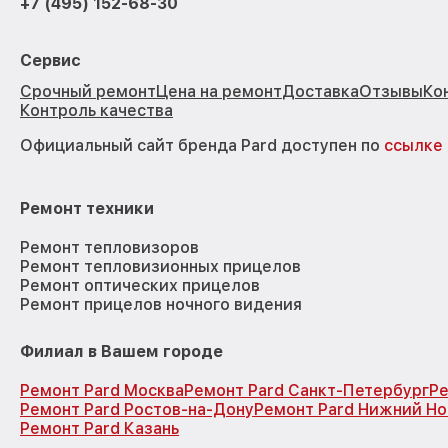
+7 (495) 152-68-30
Сервис
Срочный ремонт
Цена на ремонт
Доставка
Отзывы
Ко
Контроль качества
Официальный сайт бренда Pard доступен по
ссылке
Ремонт техники
Ремонт тепловизоров
Ремонт тепловизионных прицелов
Ремонт оптических прицелов
Ремонт прицелов ночного видения
Филиал в Вашем городе
Ремонт Pard Москва
Ремонт Pard Санкт-Петербург
Ре
Ремонт Pard Ростов-на-Дону
Ремонт Pard Нижний Н
Ремонт Pard Казань