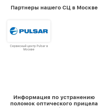
лучшим сервисным центром Pard в городе
Партнеры нашего СЦ в Москве
Москве, постоянно повышая уровень доверия
и лояльности наших клиентов.
Сервисный центр Pulsar в
Москве
Информация по устранению
поломок оптического прицела