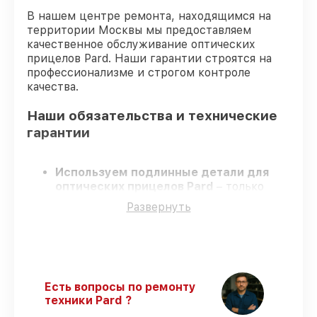
В нашем центре ремонта, находящимся на
территории Москвы мы предоставляем
качественное обслуживание оптических
прицелов Pard. Наши гарантии строятся на
профессионализме и строгом контроле
качества.
Наши обязательства и технические
гарантии
Используем подлинные детали для
оптических прицелов Pard
– только
заводские запчасти для вашей техники.
Развернуть
Опытные мастера
– проходят
регулярное обучение, что обеспечивает
гарантированно долговечный результат.
Работаем строго в установленных
заранее временных рамках
– ремонт
оптических прицелов Pard в
Есть вопросы по ремонту
оговоренные сроки.
техники Pard ?
Официальная гарантия
– на все ремонт