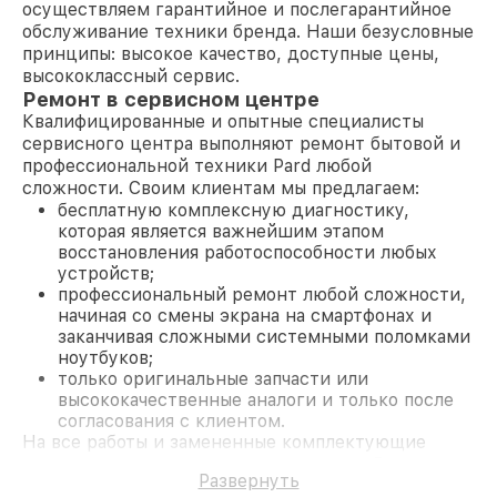
осуществляем гарантийное и послегарантийное
обслуживание техники бренда. Наши безусловные
принципы: высокое качество, доступные цены,
высококлассный сервис.
Ремонт в сервисном центре
Квалифицированные и опытные специалисты
сервисного центра выполняют ремонт бытовой и
профессиональной техники Pard любой
сложности. Своим клиентам мы предлагаем:
бесплатную комплексную диагностику,
которая является важнейшим этапом
восстановления работоспособности любых
устройств;
профессиональный ремонт любой сложности,
начиная со смены экрана на смартфонах и
заканчивая сложными системными поломками
ноутбуков;
только оригинальные запчасти или
высококачественные аналоги и только после
согласования с клиентом.
На все работы и замененные комплектующие
предоставляется длительная гарантия. В случае
Развернуть
поломки по условиям гарантии, мы бесплатно