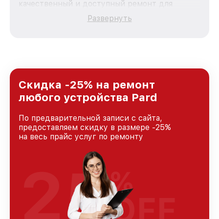
качественный и доступный ремонт для
каждого пользователя продукции Pard, вне
Развернуть
зависимости от сложности поломки. Мы
стремимся к тому, чтобы каждый клиент был
удовлетворен скоростью и качеством
предоставляемых услуг. Наша цель — стать
лучшим сервисным центром Pard в городе
Москве, постоянно повышая уровень доверия
и лояльности наших клиентов.
Скидка -25% на ремонт
любого устройства Pard
По предварительной записи с сайта,
предоставляем скидку в размере -25%
на весь прайс услуг по ремонту
25
%
OFF