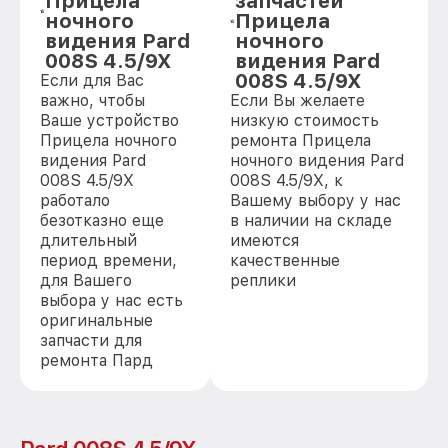
Прицела
запчастей
ночного
Прицела
видения Pard
ночного
008S 4.5/9X
видения Pard
008S 4.5/9X
Если для Вас
важно, чтобы
Если Вы желаете
Ваше устройство
низкую стоимость
Прицела ночного
ремонта Прицела
видения Pard
ночного видения Pard
008S 4.5/9X
008S 4.5/9X, к
работало
Вашему выбору у нас
безотказно еще
в наличии на складе
длительный
имеются
период времени,
качественные
для Вашего
реплики
выбора у нас есть
оригинальные
запчасти для
ремонта Пард