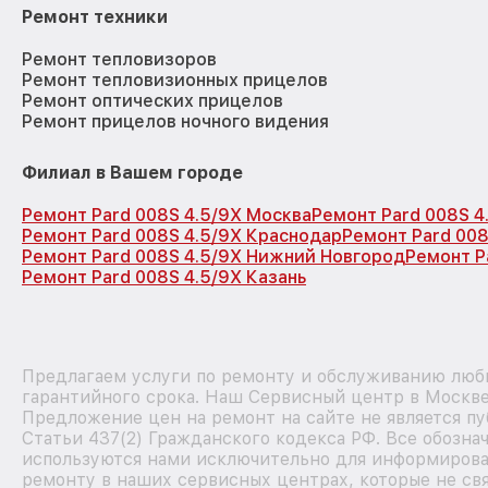
Ремонт техники
Ремонт тепловизоров
Ремонт тепловизионных прицелов
Ремонт оптических прицелов
Ремонт прицелов ночного видения
Филиал в Вашем городе
Ремонт Pard 008S 4.5/9X Москва
Ремонт Pard 008S 4
Ремонт Pard 008S 4.5/9X Краснодар
Ремонт Pard 008
Ремонт Pard 008S 4.5/9X Нижний Новгород
Ремонт P
Ремонт Pard 008S 4.5/9X Казань
Предлагаем услуги по ремонту и обслуживанию любы
гарантийного срока. Наш Сервисный центр в Москве
Предложение цен на ремонт на сайте не является п
Статьи 437(2) Гражданского кодекса РФ. Все обозна
используются нами исключительно для информирова
ремонту в наших сервисных центрах, которые не свя