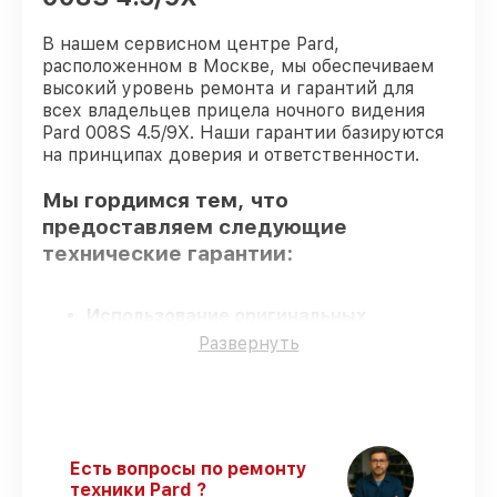
В нашем сервисном центре Pard,
расположенном в Москве, мы обеспечиваем
высокий уровень ремонта и гарантий для
всех владельцев прицела ночного видения
Pard 008S 4.5/9X. Наши гарантии базируются
на принципах доверия и ответственности.
Мы гордимся тем, что
предоставляем следующие
технические гарантии:
Использование оригинальных
запчастей
– только подлинные
Развернуть
комплектующие.
Квалифицированные специалисты
–
проверенные специалисты с опытом и
сертификацией.
Соблюдение сроков починки
–
Есть вопросы по ремонту
гарантируем завершение работ без
техники Pard ?
задержек.