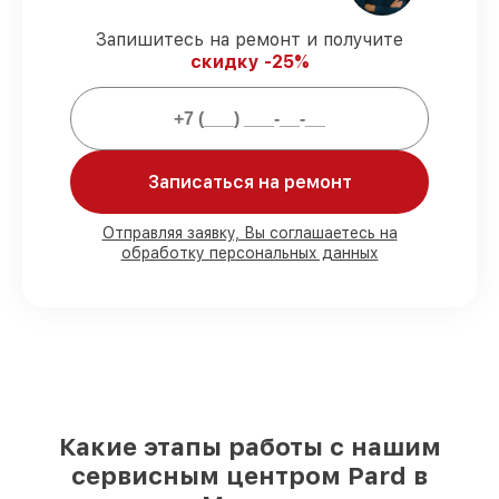
Подтвержденная гарантия
–
Запишитесь на ремонт и получите
предоставляем официальное
скидку -25%
гарантийное сопровождение после
починки.
Мы гарантируем:
Записаться на ремонт
80%
работ с возможностью
присутствовать
Отправляя заявку, Вы соглашаетесь на
обработку персональных данных
90%
комплектующих для прицелов
ночного видения на складе или
доступны для быстрой доставки
Оригинальные запчасти и
качественные реплики на ваш выбор
–
с учётом всех запросов
85%
работ быстро и без задержек, при
условии, что обслуживание началось
сразу
Какие этапы работы с нашим
сервисным центром Pard в