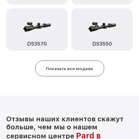
Замена корпуса 008S 4.5/9X Pard
от 1250₽
Замена дисплея (экрана) 008S 4.5/9X
от 750₽
Pard
Прошивка (Обновление ПО) 008S 4.5/9X
от 450₽
Pard
DS3570
DS3550
Ремонт платы управления
от 750₽
(восстановление) 008S 4.5/9X Pard
Показать все модели
Восстановление после попадания влаги
от 650₽
008S 4.5/9X Pard
Ремонт Wi-Fi 008S 4.5/9X Pard
от 650₽
Ремонт разъема 008S 4.5/9X Pard
от 590₽
Ремонт капиллярной трубки 008S
от 450₽
4.5/9X Pard
Отзывы наших клиентов скажут
больше, чем мы о нашем
Pard в
сервисном центре