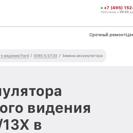
+7 (495) 152
Работаем с
09:00
д
Срочный ремонт
Це
о видения Pard
008S 6.5/13X
/
/
Замена аккумулятора
мулятора
ого видения
/13X в