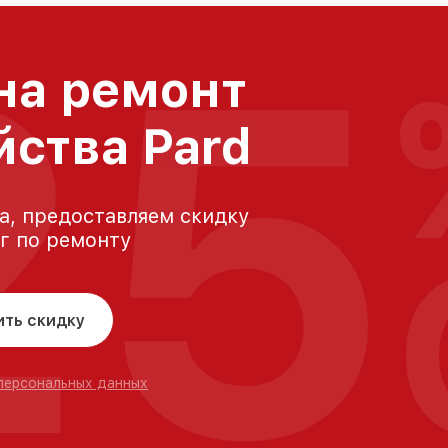
25
на ремонт
йства Pard
а, предоставляем скидку
уг по ремонту
ить скидку
 персональных данных