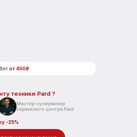
абот
от 450₽
нту техники Pard ?
Мастер-супервизор
сервисного центра Pard
ку -25%