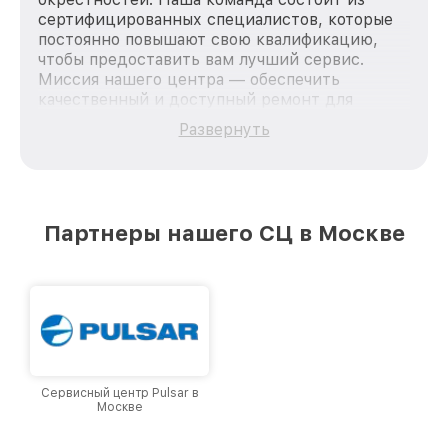
сертифицированных специалистов, которые
постоянно повышают свою квалификацию,
чтобы предоставить вам лучший сервис.
Миссия нашего центра — обеспечить
качественный и доступный ремонт для
каждого пользователя продукции Pard, вне
Развернуть
зависимости от сложности поломки. Мы
стремимся к тому, чтобы каждый клиент был
удовлетворен скоростью и качеством
предоставляемых услуг. Наша цель — стать
лучшим сервисным центром Pard в городе
Партнеры нашего СЦ в Москве
Москве, постоянно повышая уровень доверия
и лояльности наших клиентов.
Сервисный центр Pulsar в
Москве