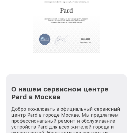
звернуть
крупногабаритной техники, которые
обеспечат доставку устройств в сервис в
полной сохранности и бесплатно.
За годы своей деятельности мы получали только
положительные отзывы и обрели отличную
репутацию. Мы постоянно совершенствуемся и
стараемся каждый день делать наш сервис еще
лучше!
О нашем сервисном центре
Pard в Москве
Добро пожаловать в официальный сервисный
центр Pard в городе Москве. Мы предлагаем
профессиональный ремонт и обслуживание
устройств Pard для всех жителей города и
окрестностей. Наша команда состоит из