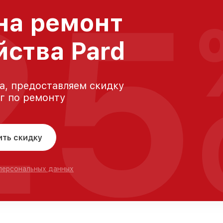
25
на ремонт
йства Pard
а, предоставляем скидку
уг по ремонту
ить скидку
 персональных данных