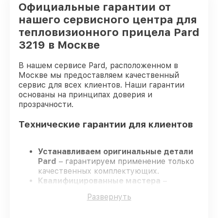
Официальные гарантии от
нашего сервисного центра для
тепловизионного прицела Pard
3219 в Москве
В нашем сервисе Pard, расположенном в
Москве мы предоставляем качественный
сервис для всех клиентов. Наши гарантии
основаны на принципах доверия и
прозрачности.
Технические гарантии для клиентов
Устанавливаем оригинальные детали
Pard
– гарантируем применение только
качественных комплектующих.
Квалифицированные мастера
–
проходят постоянное обучение, что
Развернуть
гарантирует качество выполняемых
работ.