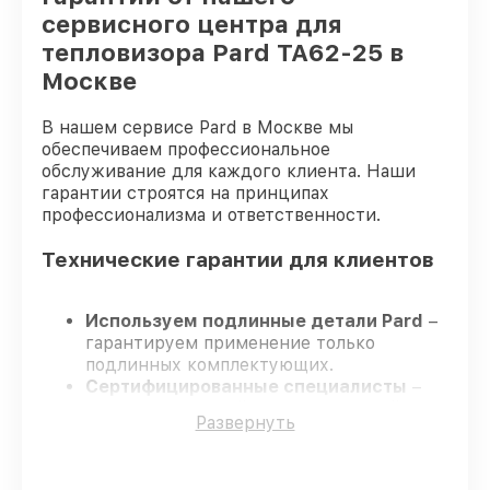
сервисного центра для
тепловизора Pard TA62-25 в
Москве
В нашем сервисе Pard в Москве мы
обеспечиваем профессиональное
обслуживание для каждого клиента. Наши
гарантии строятся на принципах
профессионализма и ответственности.
Технические гарантии для клиентов
Используем подлинные детали Pard
–
гарантируем применение только
подлинных комплектующих.
Сертифицированные специалисты
–
проходят жёсткий контроль знаний и
Развернуть
навыков, что гарантирует качество
выполняемых работ.
Всегда выполняем ремонт вовремя
–