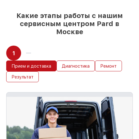
возможностей клиента
85%
ремонтов Pard завершаются в тот
Какие этапы работы с нашим
же день, при немедленном старте работ
сервисным центром Pard в
Москве
1
Прием и доставка
Диагностика
Ремонт
Результат